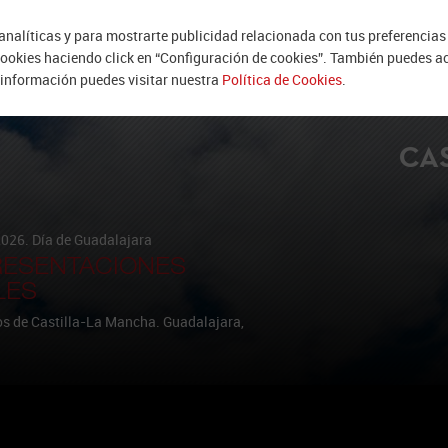
analíticas y para mostrarte publicidad relacionada con tus preferencias 
 cookies haciendo click en “Configuración de cookies”. También puedes a
 información puedes visitar nuestra
Política de Cookies
.
CA
026. Día de Guadalajara
RESENTACIONES
LES
tos de Castilla-La Mancha. Guadalajara,