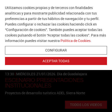
Utilizamos cookies propias y de terceros con finalidades
analíticas y para mostrarte publicidad relacionada con tus
preferencias a partir de tus hábitos de navegación y tu perfil.
Puedes configurar o rechazar las cookies haciendo click en
“Configuración de cookies”. También puedes aceptar todas las
CASTILLA-LA MANCHA
cookies pulsando el botón “Aceptar todas las cookies”. Para más
FITUR 2026
información puedes visitar nuestra
Política de Cookies
.
CONFIGURAR
ACEPTAR TODAS
13:30
|
MIÉRCOLES
21/01/2026. Día de Guadalajara
ESCENARIO PRESENTACIONES
INSTITUCIONALES
Proyectos de desarrollo turístico ADEL Sierra Norte
TODOS LOS VIDEOS